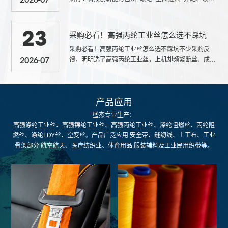
2026-07
阶段。高性能纤维打破海外技术壁垒，产业规模稳居全
球前...
采购必看！高强丙纶工业丝怎么选不踩坑
23
采购必看！高强丙纶工业丝怎么选不踩坑不少采购反
馈，明明选了高强丙纶工业丝，上机却频繁断丝、成品
2026-07
性能不稳定。结合 22 年化纤生产经验，盛杰合力化纤
整理实用采购指...
产品应用
盛杰专业生产：
高强涤纶工业丝、高强锦纶工业丝、高强丙纶工业丝、涤纶阻燃丝、丙纶阻
燃丝、涤纶FDY丝、空变丝。产品广泛应用 安全带、缝纫线、土工布、工业
骨架部分 航空航天、医疗纺织业、体育用品 服装辅料及工业民用织带等。