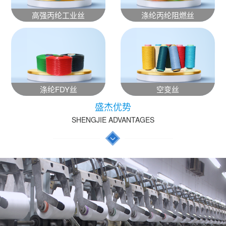
高强丙纶工业丝
涤纶丙纶阻燃丝
涤纶FDY丝
空变丝
盛杰优势
SHENGJIE ADVANTAGES