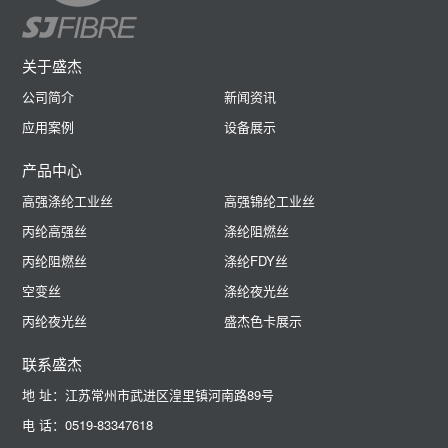
关于盛杰
公司简介
新闻资讯
应用案例
设备展示
产品中心
高强涤纶工业丝
高强锦纶工业丝
丙纶高强丝
涤纶阻燃丝
丙纶阻燃丝
涤纶FDY丝
空变丝
涤纶夜光丝
丙纶夜光丝
盛杰色卡展示
联系盛杰
地 址：江苏常州市武进区湟里镇河南路89号
电 话：0519-83347618