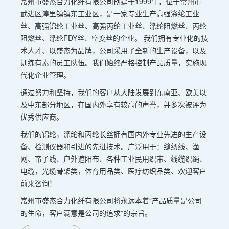
常州市盛杰合力化纤有限公司创建于1999年，位于常州市
武进区湟里镇镇东工业区，是一家专业生产高强涤纶工业
丝、高强锦纶工业丝、高强丙纶工业丝、涤纶阻燃丝、丙纶
阻燃丝、涤纶FDY丝、空变丝的企业。 我们拥有专业化的技
术人才、以盛杰为品牌，公司采用了全新的生产设备，以及
训练有素的员工队伍。我们始终严格控制产品质量，实施现
代化企业管理。
通过努力和坚持，我们的客户从大陆发展到东南亚、欧美以
及中东部分地区，在国内外享有较高的声誉，并多次被评为
优秀供应商。
我们的锦纶，涤纶和丙纶长丝拥有国内外专业先进的生产设
备、检测仪器和引进的先进技术。广泛用于：缝纫线、渔
网、帘子线、户外遮阳布、各种工业民用织带、线缆织绳、
电缆，光缆骨架类，体育用品类、医疗纺织品类、欢迎客户
前来咨询！
常州市盛杰合力化纤有限公司将永远本着“产品质量是公司
的生命，客户满意是公司的追求”的宗旨。