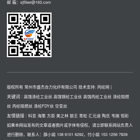
邮 箱：sjfiber@163.com
版权所有 常州市盛杰合力化纤有限公司
技术支持: 丙纶网
|
关键词 :
高强涤纶工业丝
高强锦纶工业丝
高强丙纶工业丝
涤纶阻燃
丝
丙纶阻燃丝
涤纶FDY丝
空变丝
友情链接 :
科亚
海策
方辰
美之林
狼王
青松
汇元迪
陶氏
韦揣
恒彩
如果本网站发布的文章或者图片或字体有侵权，请立即联系网站负责人
进行删除，联系人：薛小姐 138 6101 6292，付小姐 153 1256 7839