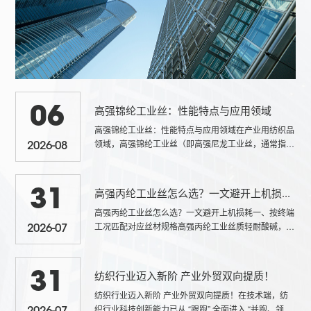
高强锦纶工业丝：性能特点与应用领域
06
高强锦纶工业丝：性能特点与应用领域在产业用纺织品
领域，高强锦纶工业丝（即高强尼龙工业丝，通常指高
2026-08
强PA66或PA6品种）是一类具有优异强度、耐疲劳性
和抗冲击性能...
高强丙纶工业丝怎么选？一文避开上机损...
31
高强丙纶工业丝怎么选？一文避开上机损耗一、按终端
工况匹配对应丝材规格高强丙纶工业丝质轻耐酸碱，适
2026-07
配多类工业制品，采购先分清生产场景。吊装带、安全
带、绳缆等承重产...
纺织行业迈入新阶 产业外贸双向提质！
31
纺织行业迈入新阶 产业外贸双向提质！在技术端，纺
织行业科技创新能力已从 “跟跑” 全面进入 “并跑、领跑”